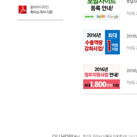
포털사이
:
작성일
2016
:
작성일
2016
:
작성일
본사 : 경기도 안산사 상록구 이호로3길 14-1