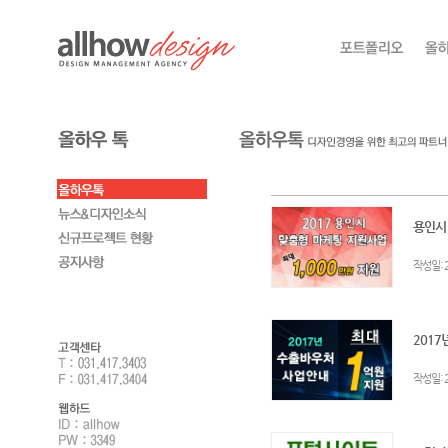
용인시!
:
작성일
2017
:
작성일