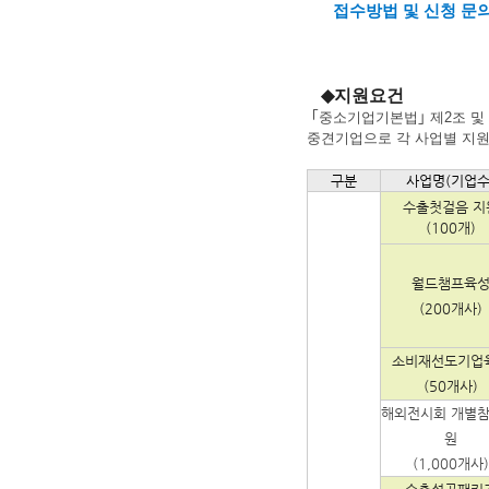
접수방법 및 신청 문
◆
지원요건
｢
중소기업기본법
｣
제
2
조 및
중견기업으로
각 사업별 지
구분
사업명(기업수
수출첫걸음 지
(100개)
월드챔프육
(200개사)
소비재선도기업
(50개사)
해외전시회 개별참
원
(1,000개사)