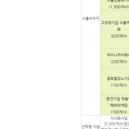
수출성공패키
(1,950개사)
수출바우처
고성장기업 수출
화
(620개사)
차이나하이웨
(250개사)
글로벌강소기
(150개사)
중견기업 맞춤
해외마케팅
(100개사)
지사화사업
(5,000개사(잠
선택형 지원