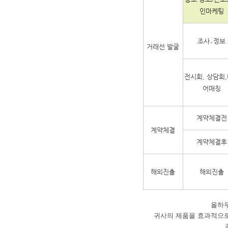
인마케팅
조사․정보
거래선 발굴
전시회, 상담회
어매칭
계약체결전
계약체결
계약체결후
해외진출
해외진출
올하
귀사의 제품을 효과적으로