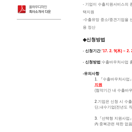
- 기업이 수출지원서비스의 
택지원
-
수출유망 중소
/
중견기업을 
용 정산
◆
신청방법
-
신청기간
:
’
17. 2. 9(
木
) ~ 2. 
-
신청방법
:
수출바우처사업 
-유의사항
1.
『수출바우처사업
지원
(
협약기간 내 수출바
2.
기업은 신청 시 수
단
,
내수기업
(
전년도 
3.
『선택형 지원사업
內
중복관련 제한 없