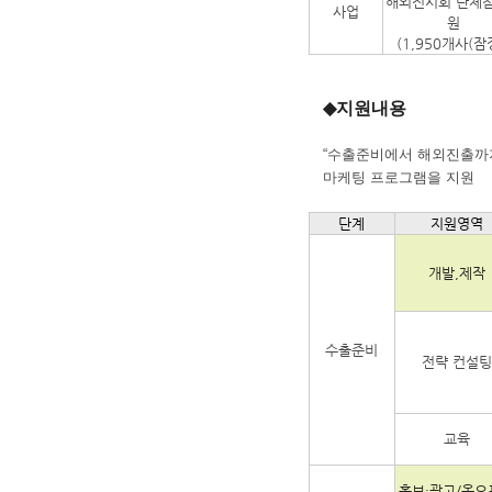
해외전시회 단체
사업
원
(1,950개사(잠
◆
지원내용
“수출준비에서 해외진출까
마케팅 프로그램을 지원
단계
지원영역
개발,제작
수출
준비
전략 컨설팅
교육
홍보·광고/온오