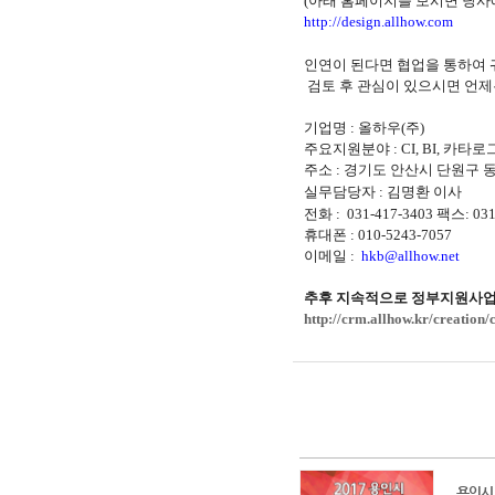
(
아래 홈페이지를 보시면 당사
http://design.allhow.com
인연이 된다면 협업을 통하여 
검토 후 관심이 있으시면 언제
기업명
:
올하우
(
주
)
주요지원분야
: CI, BI,
카타로
주소
:
경기도 안산시 단원구 동
실무담당자
: 김명환 이사
전화
:
031-417-3403
팩스
: 03
휴대폰
: 010-5243-7057
이메일
:
hkb@allhow.net
추후 지속적으로 정부지원사업
http://crm.allhow.kr/creation
용인시!