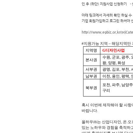
인 후 (하단) 지원사업 신청하기 →
아래 링크에서 자세히 확인 하실 수
기업 회원가입하고 로그린 하셔야 
http://www.egbiz.or.kr/prjCa
#
지원가능 지역
–
해당지역만 
지역명
G
디자인사업
수원
,
군포
,
광주
,
본사권
왕
,
양평
,
화성
서부권
광명
,
김포
,
부천
,
남부권
이천
,
용인
,
평택
,
포천
,
파주
,
남양주
북부권
구리
혹시 이번에 제작해야 할 사항
바랍니다
.
올하우㈜는 산업디자인
,
온
.
오
있는 노하우와 경험을 축적하