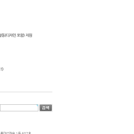
활동(디자인 포함) 지원
!)
롯데IT캐슬 1동 607호