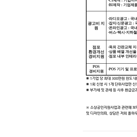
∙
CI제작 : 기업이
∙
BI제작 :
기업제품
∙
라디오광고 :
국내
광고비 지
∙
잡지/신문광고 :
원
∙
온라인광고 :
국내
∙
버스⋅택시⋅지하철
점포
∙
옥외 간판교체 지원 
환경개선
∙
상품 배열 개선을
경비지원
∙
점포 내부 인테리어
POS
∙
POS 기기 및 프
경
비지원
⋇ 1기업 당 최대 300만원 한도 
⋇ 1회 신청 시 1개 단위사업만 
⋇ 부가세 및 관세 등 사후 환급금
※ 소상공인지원사업과 관련해 보다
및 디자인의뢰, 상담은 저희 올하