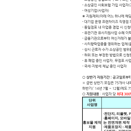
- 소상공인 사회보험 가입 사업자(
- 여성기업(사업자)
⋇ 지원제외(아래 어느 하나에 해
- 대기업 운영 프랜차이즈 직영점 
- 동일점포 내 이업종 겸업 시 신
- 유관기관 유사지원사업 수혜 이
- 금융기관으로부터 여신거래가 
- 사치향락업종을 영위하는 업체(골
- 상시 근로자 수가 소상공인 범
- 허위 또는 부정한 방법으로 신청
- 휴·폐업 중인 사업자, 무점포 사
- 국세⋅지방세 체납 중인 사업자
○ 상반기 지원기간 : 공고일로부터 
※ 금번 상반기 모집은 75개사 내
하반기(′14년 7월 ~ 12월)에도
○ 지원내용
: 사업자 당
최대 30
단위
사업명
∙
전단지, 리플렛,
∙
홈페이지, 모바일
홍보물 제작
는 전면개편 제작
지원
∙
제품포장지 : 제