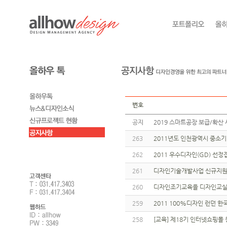
번호
공지
2019 스마트공장 보급/확산 
263
2011년도 인천광역시 중소
262
2011 우수디자인(GD) 선
261
디자인기술개발사업 신규지원
260
디자인조기교육을 디자인교실 
259
2011 100%디자인 런던 
258
[교육] 제18기 인터넷쇼핑몰