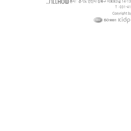
본사 : 경기도 안산사 상록구 이호로3길 14-1
T : 031-4
Copyright b