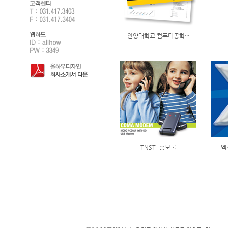
안양대학교 컴퓨터공학···
TNST_홍보물
엑