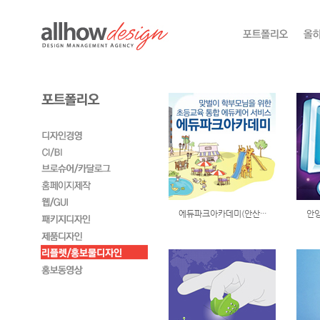
에듀파크아카데미(안산···
안양