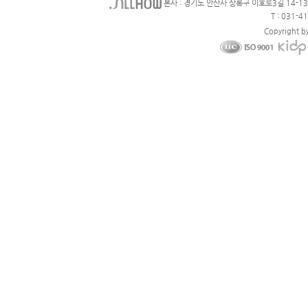
본사 : 경기도 안산사 상록구 이호로3길 14-1
T : 031-4
Copyright b