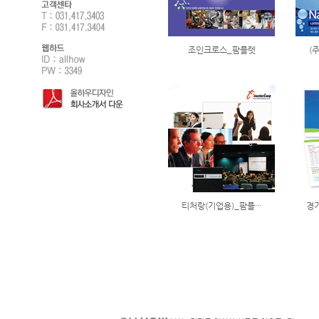
조인크로스_팜플렛
(
티처랑(기업용)_팜플···
경기