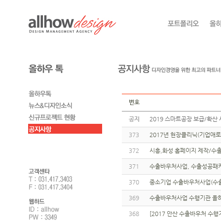
번호
공지
2019 스마트공장 보급/확산 
373
2017년 현장클리닉(기업애로
372
시흥,화성 홈페이지 제작/수출
371
수출바우처사업, 수출성공패키
370
중소기업 수출바우처사업(수출
369
수출바우처사업 수행기관 올하
368
[2017 안산 수출바우처 수행